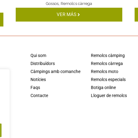
,
Gossos
Remolcs càrrega
VER MÁS
Qui som
Remolcs càmping
Distribuïdors
Remolcs càrrega
Càmpings amb comanche
Remolcs moto
Notícies
Remolcs especials
Faqs
Botiga online
Contacte
Lloguer de remolcs