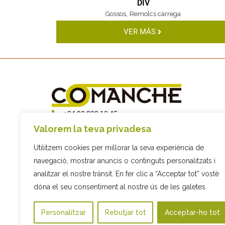
DIV
,
Gossos
Remolcs càrrega
VER MÁS
+34 93 892 10 45
info@comanche.biz
Valorem la teva privadesa
C/ Sis, 9, 08794 Les Cabanyes,
Utilitzem cookies per millorar la seva experiència de
Barcelona
navegació, mostrar anuncis o continguts personalitzats i
analitzar el nostre trànsit. En fer clic a “Acceptar tot” vostè
dóna el seu consentiment al nostre ús de les galetes.
Personalitzar
Rebutjar tot
Acceptar-ho tot