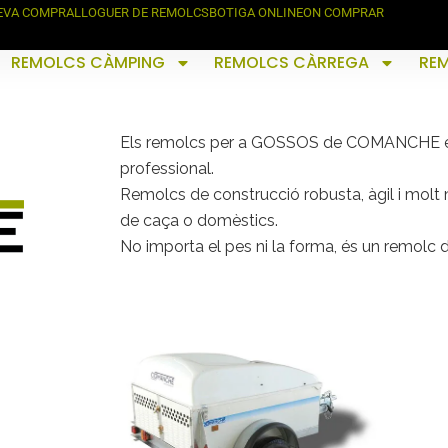
TEVA COMPRA
LLOGUER DE REMOLCS
BOTIGA ONLINE
ON COMPRAR
REMOLCS CÀMPING
REMOLCS CÀRREGA
RE
Els remolcs per a GOSSOS de COMANCHE est
professional.
Remolcs de construcció robusta, àgil i molt
de caça o domèstics.
No importa el pes ni la forma, és un remolc d