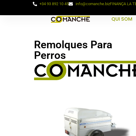
+34 93 892 10 45
info@comanche.biz
FINANÇA LA 
QUI SOM
Remolques Para
Perros