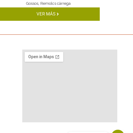
,
Gossos
Remolcs càrrega
VER MÁS