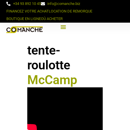
+34 93 892 10 45
info@comanche.biz
FINANCEZ VOTRE ACHAT
LOCATION DE REMORQUE
BOUTIQUE EN LIGNE
OÙ ACHETER
tente-
roulotte
McCamp