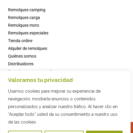
Remolques camping
Remolques carga
Remolques moto
Remolques especiales
Tienda online
Alquiler de remolques
Quiénes somos
Distribuidores
Campings con comanche
Valoramos tu privacidad
Noticias
Faqs
Usamos cookies para mejorar su experiencia de
Contacto
navegación, mostrarle anuncios o contenidos
personalizados y analizar nuestro tráfico. Al hacer clic en
“Aceptar todo” usted da su consentimiento a nuestro uso
de las cookies.
2019 COMPAÑIA INDUSTRIAL REMOLQUES, S.L. · © ·
Política de Privacidad
·