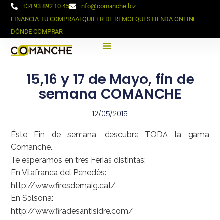
+34 93 892 10 45
info@comanche.biz
FINANCIA TU COMPRA
ALQUILER DE REMOLQUES
TIENDA ONLINE
DÓNDE COMPRAR
15,16 y 17 de Mayo, fin de
semana COMANCHE
12/05/2015
Éste Fin de semana, descubre TODA la gama
Comanche.
Te esperamos en tres Ferias distintas:
En Vilafranca del Penedès:
http://www.firesdemaig.cat/
En Solsona:
http://www.firadesantisidre.com/