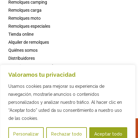
Remolques camping
Remolques carga
Remolques moto
Remolques especiales
Tienda online
Alquiler de remolques
Quiénes somos
Distribuidores
Campings con comanche
Valoramos tu privacidad
Noticias
Faqs
Usamos cookies para mejorar su experiencia de
Contacto
navegación, mostrarle anuncios o contenidos
personalizados y analizar nuestro tráfico. Al hacer clic en
“Aceptar todo” usted da su consentimiento a nuestro uso
de las cookies.
2015 COMPAÑIA INDUSTRIAL REMOLQUES, S.L. · © ·
Política de Privacidad
·
Tienda Online
Aviso Legal
·
Política de cookies
·
Diseño web
con ♥️ por Artic Agency · Fiona
Personalizar
Rechazar todo
Aceptar todo