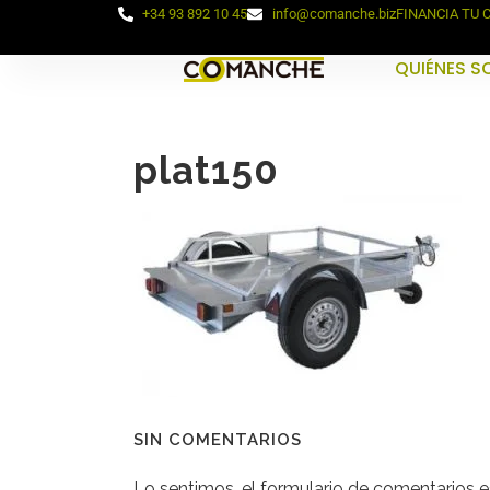
+34 93 892 10 45
info@comanche.biz
FINANCIA TU
QUIÉNES 
plat150
SIN COMENTARIOS
Lo sentimos, el formulario de comentarios 