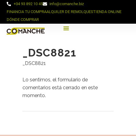
+34 93 892 10 45
info@comanche.biz
FINANCIA TU COMPRA
ALQUILER DE REMOLQUES
TIENDA ONLINE
DÓNDE COMPRAR
_DSC8821
_DSC8821
Lo sentimos, el formulario de
comentarios está cerrado en este
momento.