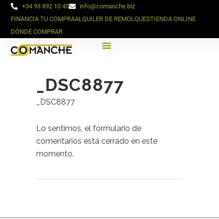
+34 93 892 10 45
info@comanche.biz
FINANCIA TU COMPRA
ALQUILER DE REMOLQUES
TIENDA ONLINE
DÓNDE COMPRAR
_DSC8877
_DSC8877
Lo sentimos, el formulario de
comentarios está cerrado en este
momento.