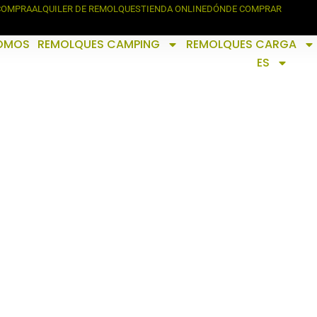
 COMPRA
ALQUILER DE REMOLQUES
TIENDA ONLINE
DÓNDE COMPRAR
SOMOS
REMOLQUES CAMPING
REMOLQUES CARGA
ES