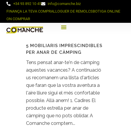
+34 93 892 10 45
info@comanche.biz
FINANÇA LA TEVA COMPRA
LLOGUER DE REMOLCS
BOTIGA ONLINE
ON COMPRAR
5 MOBILIARIS IMPRESCINDIBLES
PER ANAR DE CÀMPING
Tens pensat anar-te'n de càmping
aquestes vacances? A continuació
us recomanem una llista d'articles
que faran que la vostra aventura a
l'aire lliure sigui el més confortable
possible. Allà anem! 1. Cadires El
producte estrella per anar de
càmping que no pots oblidar. A
Comanche comptem...