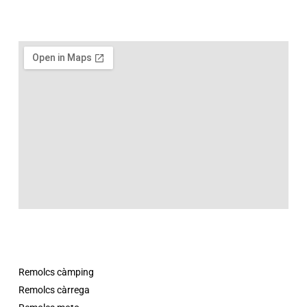
Remolcs càmping
Remolcs càrrega