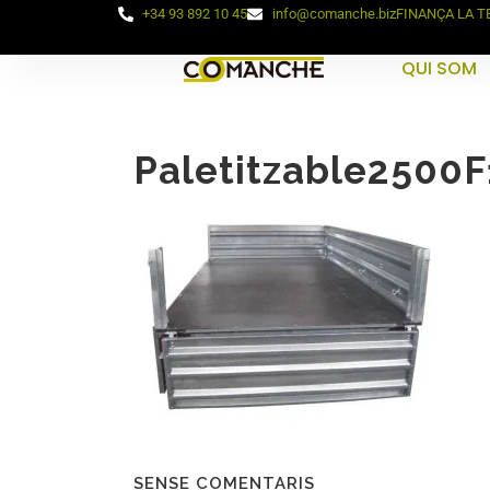
+34 93 892 10 45
info@comanche.biz
FINANÇA LA 
QUI SOM
Paletitzable2500F
SENSE COMENTARIS