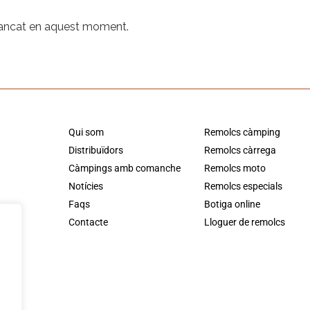
 tancat en aquest moment.
Qui som
Remolcs càmping
Distribuïdors
Remolcs càrrega
Càmpings amb comanche
Remolcs moto
Notícies
Remolcs especials
Faqs
Botiga online
Contacte
Lloguer de remolcs