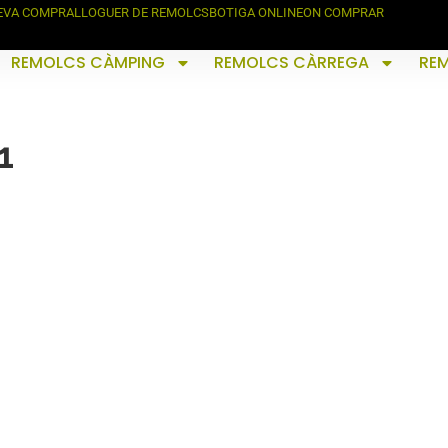
TEVA COMPRA
LLOGUER DE REMOLCS
BOTIGA ONLINE
ON COMPRAR
REMOLCS CÀMPING
REMOLCS CÀRREGA
RE
1