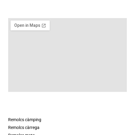
Remolcs càmping
Remolcs càrrega