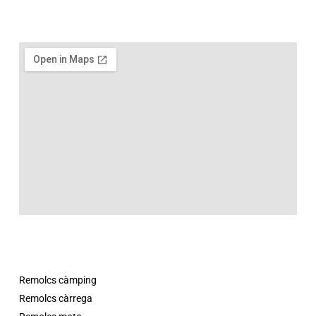
Remolcs càmping
Remolcs càrrega