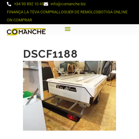
+34 93 892 10 45
info@comanche.biz
FINANÇA LA TEVA COMPRA
LLOGUER DE REMOLCS
BOTIGA ONLINE
ON COMPRAR
DSCF1188