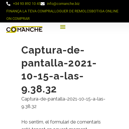
+34 93 892 10 45
info@comanche.biz
FINANÇA LA TEVA COMPRA
LLOGUER DE REMOLCS
BOTIGA ONLINE
ON COMPRAR
Captura-de-
pantalla-2021-
10-15-a-las-
9.38.32
Captura-de-pantalla-2021-10-15-a-las-
9.38.32
Ho sentim, el formulari de comentaris