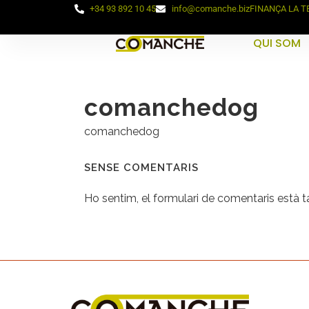
+34 93 892 10 45
info@comanche.biz
FINANÇA LA 
QUI SOM
comanchedog
comanchedog
SENSE COMENTARIS
Ho sentim, el formulari de comentaris està