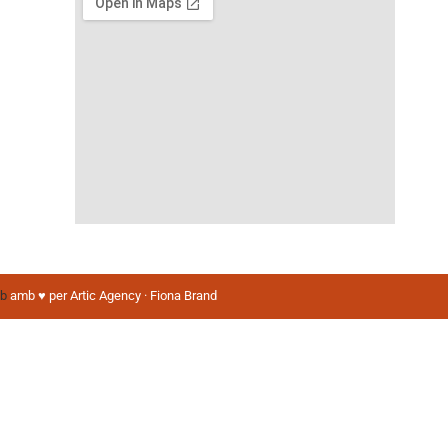
eb
amb ♥️ per Artic Agency · Fiona Brand