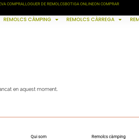
TEVA COMPRA
LLOGUER DE REMOLCS
BOTIGA ONLINE
ON COMPRAR
REMOLCS CÀMPING
REMOLCS CÀRREGA
RE
 tancat en aquest moment.
Qui som
Remolcs càmping