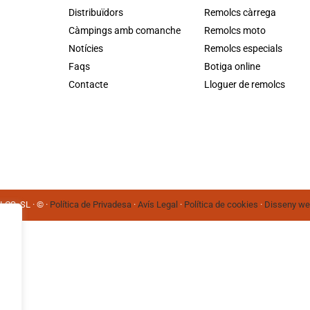
Distribuïdors
Remolcs càrrega
Càmpings amb comanche
Remolcs moto
Notícies
Remolcs especials
Faqs
Botiga online
Contacte
Lloguer de remolcs
S, SL · © ·
Política de Privadesa
·
Avís Legal
·
Política de cookies
·
Disseny w