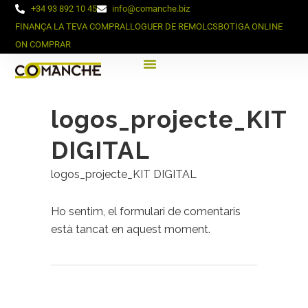
+34 93 892 10 45
info@comanche.biz
FINANÇA LA TEVA COMPRA
LLOGUER DE REMOLCS
BOTIGA ONLINE
ON COMPRAR
logos_projecte_KIT
DIGITAL
logos_projecte_KIT DIGITAL
Ho sentim, el formulari de comentaris
està tancat en aquest moment.