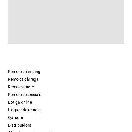
Remolcs càmping
Remolcs càrrega
Remolcs moto
Remolcs especials
Botiga online
Lloguer de remolcs
Qui som
Distribuïdors