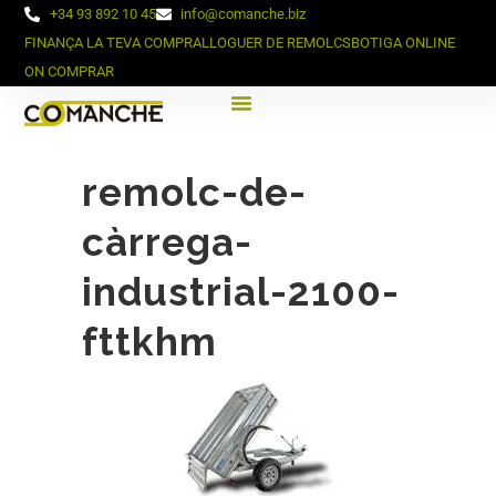
+34 93 892 10 45
info@comanche.biz
FINANÇA LA TEVA COMPRA
LLOGUER DE REMOLCS
BOTIGA ONLINE
ON COMPRAR
remolc-de-
càrrega-
industrial-2100-
fttkhm