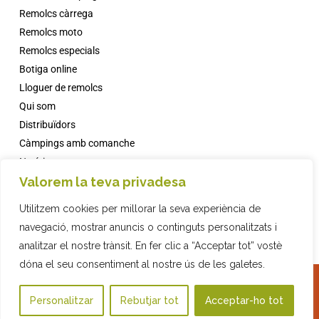
Remolcs càrrega
Remolcs moto
Remolcs especials
Botiga online
Lloguer de remolcs
Qui som
Distribuïdors
Càmpings amb comanche
Notícies
Valorem la teva privadesa
Faqs
Contacte
Utilitzem cookies per millorar la seva experiència de
navegació, mostrar anuncis o continguts personalitzats i
analitzar el nostre trànsit. En fer clic a “Acceptar tot” vostè
dóna el seu consentiment al nostre ús de les galetes.
2019 COMPANYIA INDUSTRIAL REMOLCS, SL · © ·
Política de Privadesa
·
Botiga Online
Avís Legal
·
Política de cookies
·
Disseny web
amb ♥️ per Artic Agency · Fiona
Personalitzar
Rebutjar tot
Acceptar-ho tot
WhatsApp
Brand