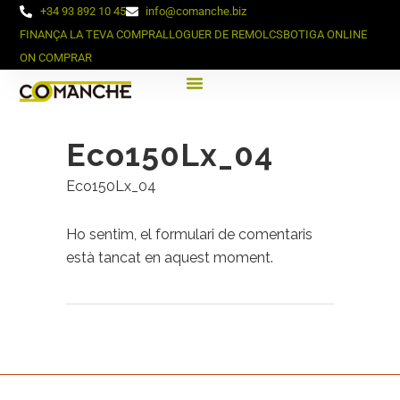
+34 93 892 10 45
info@comanche.biz
FINANÇA LA TEVA COMPRA
LLOGUER DE REMOLCS
BOTIGA ONLINE
ON COMPRAR
Eco150Lx_04
Eco150Lx_04
Ho sentim, el formulari de comentaris
està tancat en aquest moment.