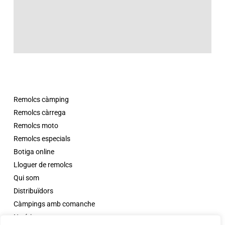
Remolcs càmping
Remolcs càrrega
Remolcs moto
Remolcs especials
Botiga online
Lloguer de remolcs
Qui som
Distribuïdors
Càmpings amb comanche
Notícies