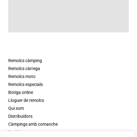
Remolcs càmping
Remolcs càrrega
Remolcs moto
Remolcs especials
Botiga online
Lloguer de remolcs
Qui som
Distribuïdors
Càmpings amb comanche
Notícies