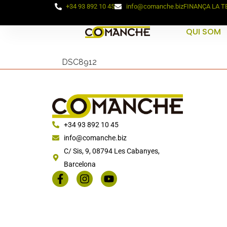
+34 93 892 10 45
info@comanche.biz
FINANÇA LA 
QUI SOM
DSC8912
+34 93 892 10 45
info@comanche.biz
C/ Sis, 9, 08794 Les Cabanyes,
Barcelona