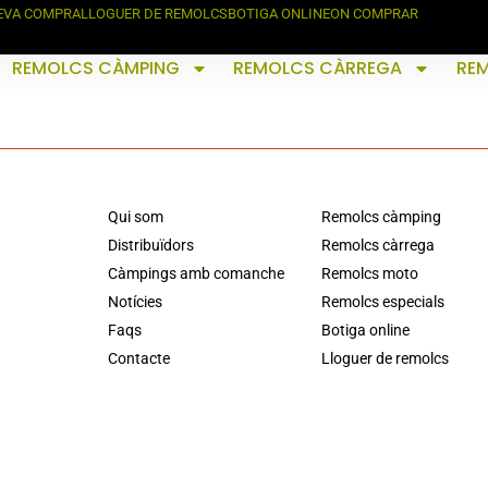
TEVA COMPRA
LLOGUER DE REMOLCS
BOTIGA ONLINE
ON COMPRAR
REMOLCS CÀMPING
REMOLCS CÀRREGA
RE
Qui som
Remolcs càmping
Distribuïdors
Remolcs càrrega
Càmpings amb comanche
Remolcs moto
Notícies
Remolcs especials
Faqs
Botiga online
Contacte
Lloguer de remolcs