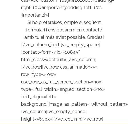
css=».vc_custom_1619542616667{padding-
right: 10% !important;padding-left: 10%
!important;}»]
Si ho prefereixes, omple el següent
formulari i ens posarem en contacte
amb tu el més aviat possible. Gràcies!
[/vc_column_text][vc_empty_space]
[contact-form-7 id=»10845″
html_class=»default»][/vc_column]
[/vc_row][vc_row css_animation=»»
row_type=»row»
use_row_as_full_screen_section=»no»
type=»full_width» angled_section=»no»
text_align=»left»
background_image_as_pattern=»without_pattern»
[vc_column][vc_empty_space
height=»60px»][/vc_column][/vc_row]