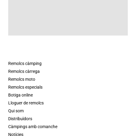
Remolcs càmping
Remolcs càrrega
Remolcs moto
Remolcs especials
Botiga online
Lloguer de remolcs
Qui som
Distribuïdors
Càmpings amb comanche
Notícies