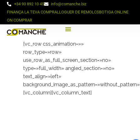
+34 93 892 10 45
info@comanche.biz
FINANÇA LA TEVA COMPRA
LLOGUER DE REMOLCS
BOTIGA ONLINE
ON COMPRAR
[vc_row css_animation=»»
row_type=»row»
use_row_as_full_screen_section=»no»
type=»full_width» angled_section=»no»
text_align=»left»
background_image_as_pattern=»without_pattern»
[vc_column][vc_column_text]