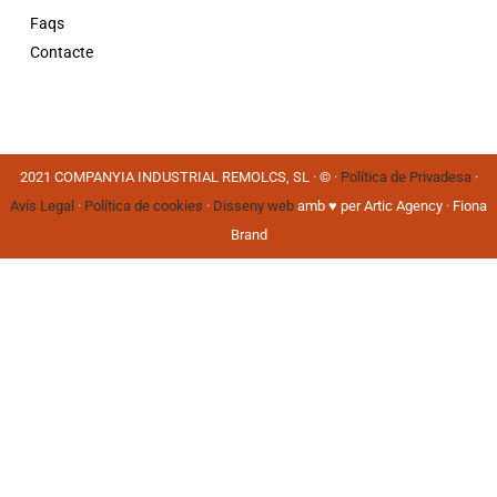
Faqs
Contacte
2021 COMPANYIA INDUSTRIAL REMOLCS, SL · © ·
Política de Privadesa
·
Avís Legal
·
Política de cookies
·
Disseny web
amb ♥️ per Artic Agency · Fiona
Brand