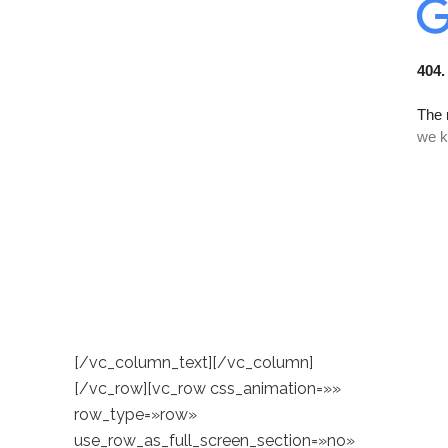
[/vc_column_text][/vc_column]
[/vc_row][vc_row css_animation=»»
row_type=»row»
use_row_as_full_screen_section=»no»