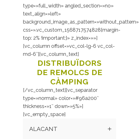
type=»full_width» angled_section=»no»
text_align=»left»
background_image_as_pattern=»without_pattern»
css=».vc_custom_1568717574828{margin-
top: 2% !important;}» z_index=»»]
[vc_column offset=»vc_col-lg-6 vc_col-
md-6″][vc_column_text]
DISTRIBUÏDORS
DE REMOLCS DE
CÀMPING
[/vc_column_text][vc_separator
type=»normal» color=»#96a200″
thickness=»1″ down=»5%»]
[vc_empty_space]
ALACANT