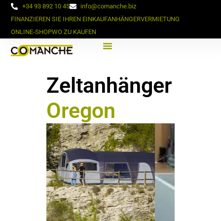
+34 93 892 10 45
info@comanche.biz
FINANZIEREN SIE IHREN EINKAUF
ANHÄNGERVERMIETUNG
ONLINE-SHOP
WO ZU KAUFEN
Zeltanhänger
Oregon