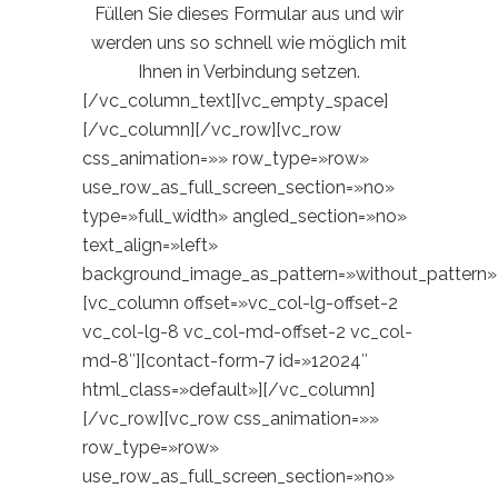
Füllen Sie dieses Formular aus und wir
werden uns so schnell wie möglich mit
Ihnen in Verbindung setzen.
[/vc_column_text][vc_empty_space]
[/vc_column][/vc_row][vc_row
css_animation=»» row_type=»row»
use_row_as_full_screen_section=»no»
type=»full_width» angled_section=»no»
text_align=»left»
background_image_as_pattern=»without_pattern»
[vc_column offset=»vc_col-lg-offset-2
vc_col-lg-8 vc_col-md-offset-2 vc_col-
md-8″][contact-form-7 id=»12024″
html_class=»default»][/vc_column]
[/vc_row][vc_row css_animation=»»
row_type=»row»
use_row_as_full_screen_section=»no»