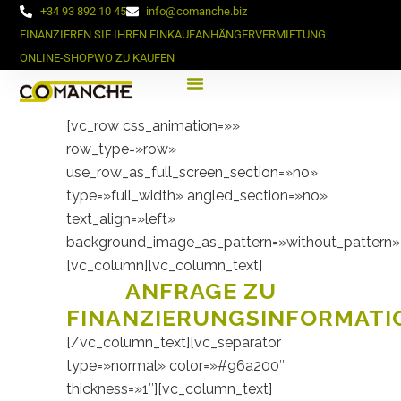
+34 93 892 10 45
info@comanche.biz
FINANZIEREN SIE IHREN EINKAUF
ANHÄNGERVERMIETUNG
ONLINE-SHOP
WO ZU KAUFEN
[vc_row css_animation=»»
row_type=»row»
use_row_as_full_screen_section=»no»
type=»full_width» angled_section=»no»
text_align=»left»
background_image_as_pattern=»without_pattern»
[vc_column][vc_column_text]
ANFRAGE ZU
FINANZIERUNGSINFORMATI
[/vc_column_text][vc_separator
type=»normal» color=»#96a200″
thickness=»1″][vc_column_text]