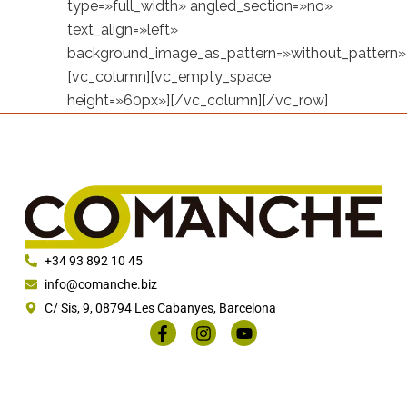
type=»full_width» angled_section=»no»
text_align=»left»
background_image_as_pattern=»without_pattern»
[vc_column][vc_empty_space
height=»60px»][/vc_column][/vc_row]
+34 93 892 10 45
info@comanche.biz
C/ Sis, 9, 08794 Les Cabanyes, Barcelona