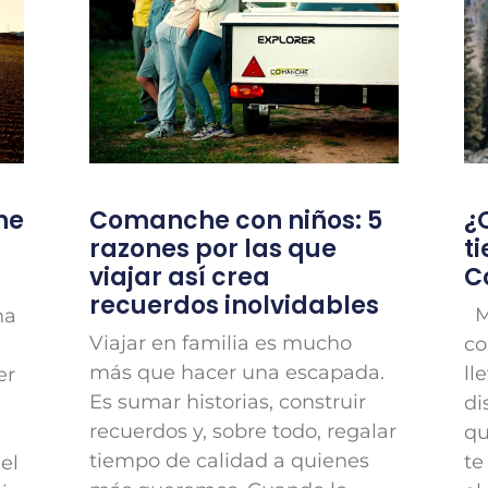
he
Comanche con niños: 5
¿
razones por las que
t
viajar así crea
C
recuerdos inolvidables
Má
na
Viajar en familia es mucho
co
más que hacer una escapada.
ll
er
Es sumar historias, construir
di
recuerdos y, sobre todo, regalar
qu
tiempo de calidad a quienes
te
el