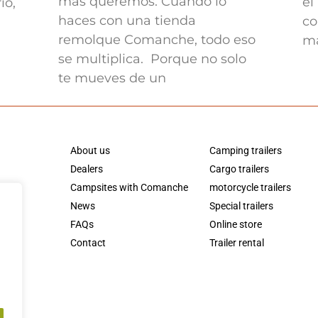
más queremos. Cuando lo
el
io,
haces con una tienda
co
remolque Comanche, todo eso
ma
se multiplica. Porque no solo
te mueves de un
About us
Camping trailers
Dealers
Cargo trailers
Campsites with Comanche
motorcycle trailers
News
Special trailers
FAQs
Online store
Contact
Trailer rental