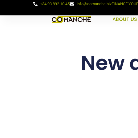
+34 93 892 10 45
info@comanche.biz
FINANCE YOU
ABOUT US
New d