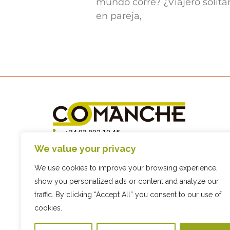
mundo corre? ¿Viajero solitar
en pareja,
+34 93 892 10 45
info@comanche.biz
We value your privacy
C/ Sis, 9, 08794 Les Cabanyes,
We use cookies to improve your browsing experience,
Barcelona
show you personalized ads or content and analyze our
traffic. By clicking “Accept All” you consent to our use of
cookies.