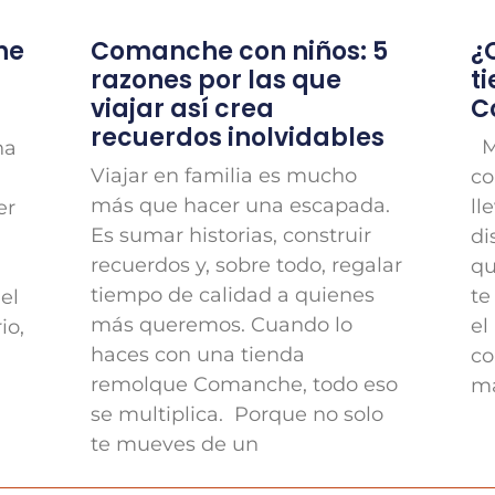
he
Comanche con niños: 5
¿
razones por las que
t
viajar así crea
C
recuerdos inolvidables
Má
na
Viajar en familia es mucho
co
más que hacer una escapada.
ll
er
Es sumar historias, construir
di
recuerdos y, sobre todo, regalar
qu
tiempo de calidad a quienes
te
el
más queremos. Cuando lo
el
io,
haces con una tienda
co
remolque Comanche, todo eso
ma
se multiplica. Porque no solo
te mueves de un