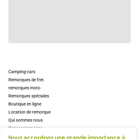
Camping-cars
Remorques de fret
remorques moto
Remorques spéciales
Boutique en ligne
Location de remorque
Qui sommes nous
Concessionnaires
Campings avec Comanche
Nous accordons une grande importance à