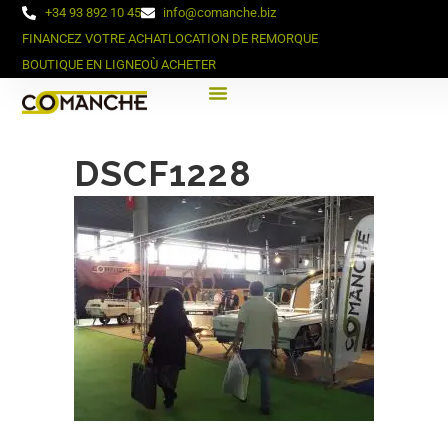
+34 93 892 10 45
info@comanche.biz
FINANCEZ VOTRE ACHAT
LOCATION DE REMORQUE
BOUTIQUE EN LIGNE
OÙ ACHETER
DSCF1228