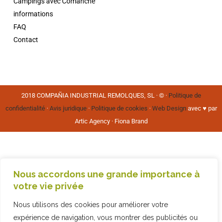
Campings avec Comanche
informations
FAQ
Contact
2018 COMPAÑIA INDUSTRIAL REMOLQUES, SL · © ·
Politique de
confidentialité
·
Avis juridique
·
Politique de cookies
·
Web Design
avec ♥️ par
Artic Agency · Fiona Brand
Nous accordons une grande importance à
votre vie privée
Nous utilisons des cookies pour améliorer votre
expérience de navigation, vous montrer des publicités ou