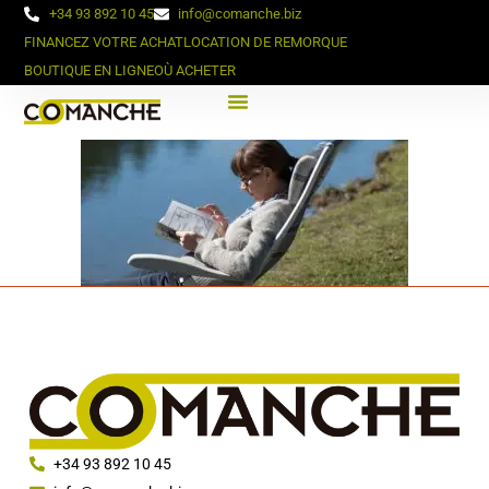
+34 93 892 10 45
info@comanche.biz
FINANCEZ VOTRE ACHAT
LOCATION DE REMORQUE
BOUTIQUE EN LIGNE
OÙ ACHETER
+34 93 892 10 45