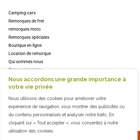
Camping-cars
Remorques de fret
remorques moto
Remorques spéciales
Boutique en ligne
Location de remorque
Qui sommes nous
Concessionnaires
Campings avec Comanche
Nous accordons une grande importance à
votre vie privée
informations
FAQ
Nous utilisons des cookies pour améliorer votre
Contact
expérience de navigation, vous montrer des publicités ou
du contenu personnalisés et analyser notre trafic. En
cliquant sur « Tout accepter », vous consentez à notre
utilisation des cookies.
2019 COMPAÑIA INDUSTRIAL REMOLQUES, SL · © ·
Politique de