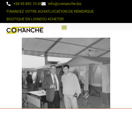
+34 93 892 10 45
info@comanche.biz
FINANCEZ VOTRE ACHAT
LOCATION DE REMORQUE
BOUTIQUE EN LIGNE
OÙ ACHETER