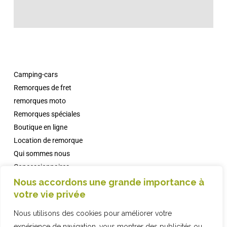
Camping-cars
Remorques de fret
remorques moto
Remorques spéciales
Boutique en ligne
Location de remorque
Qui sommes nous
Concessionnaires
Campings avec Comanche
Nous accordons une grande importance à
votre vie privée
informations
FAQ
Nous utilisons des cookies pour améliorer votre
Contact
expérience de navigation, vous montrer des publicités ou