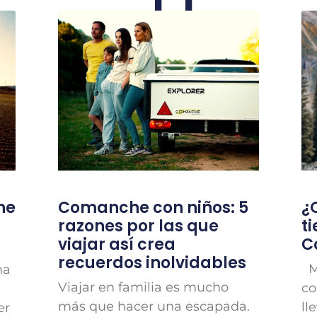
he
Comanche con niños: 5
¿
razones por las que
t
viajar así crea
C
recuerdos inolvidables
Má
na
Viajar en familia es mucho
co
más que hacer una escapada.
ll
er