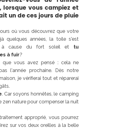
, lorsque vous campiez et
ait un de ces jours de pluie
jours où vous découvrez que votre
jà quelques années, la toile s'est
e à cause du fort soleil et
tu
 à fuir
?
r que vous avez pensé : cela ne
 pas l'année prochaine. Dès notre
maison, je vérifierai tout et réparerai
gâts.
e
. Car soyons honnêtes, le camping
de zen nature pour compenser la nuit
traitement approprié, vous pourrez
ez sur vos deux oreilles à la belle