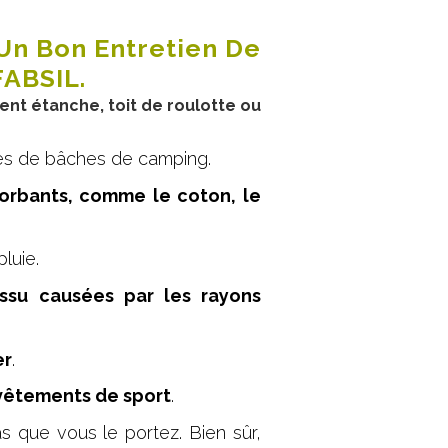
Un Bon Entretien De
FABSIL.
nt étanche, toit de roulotte ou
ypes de bâches de camping.
sorbants, comme le coton, le
pluie.
issu causées par les rayons
er
.
 vêtements de sport
.
s que vous le portez. Bien sûr,