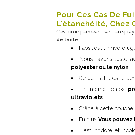
Pour Ces Cas De Fu
L'étanchéité, Chez
C'est un imperméabilisant, en spray
de tente
.
Fabsil est un hydrofug
Nous l'avons testé av
polyester ou le nylon
.
Ce qu'il fait, c'est cré
En même temps
pr
ultraviolets
.
Grâce à cette couche
En plus
Vous pouvez l
Il est inodore et inc