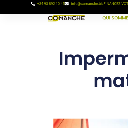
+34 93 892 10 45
info@comanche.biz
FINANCEZ VO
QUI SOMME
Impermé
mat