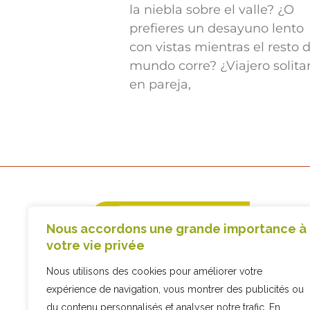
la niebla sobre el valle? ¿O
prefieres un desayuno lento
con vistas mientras el resto d
mundo corre? ¿Viajero solitar
en pareja,
Nous accordons une grande importance à
+34 93 892 10 45
votre vie privée
info@comanche.biz
Nous utilisons des cookies pour améliorer votre
C/ Sis, 9, 08794 Les Cabanyes,
expérience de navigation, vous montrer des publicités ou
Barcelone
du contenu personnalisés et analyser notre trafic. En