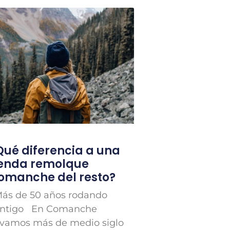
Qué diferencia a una
ienda remolque
omanche del resto?
s de 50 años rodando
ntigo En Comanche
evamos más de medio siglo