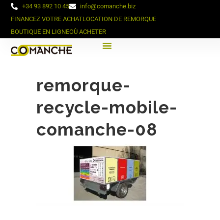
+34 93 892 10 45
info@comanche.biz
FINANCEZ VOTRE ACHAT
LOCATION DE REMORQUE
BOUTIQUE EN LIGNE
OÙ ACHETER
remorque-
recycle-mobile-
comanche-08