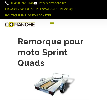
+34 93 892 10 45
info@comanche.biz
FINANCEZ VOTRE ACHAT
LOCATION DE REMORQUE
BOUTIQUE EN LIGNE
OÙ ACHETER
Remorque pour
moto Sprint
Quads