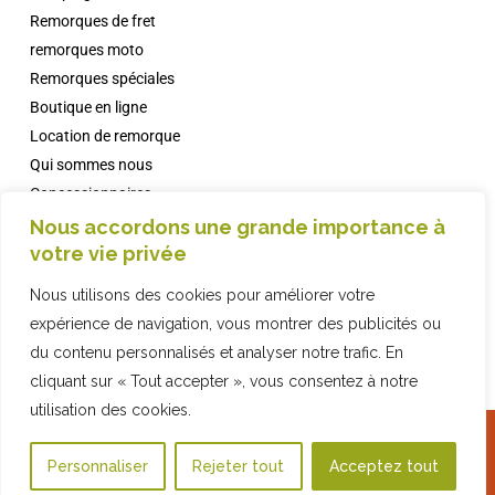
Remorques de fret
remorques moto
Remorques spéciales
Boutique en ligne
Location de remorque
Qui sommes nous
Concessionnaires
Campings avec Comanche
Nous accordons une grande importance à
votre vie privée
informations
FAQ
Nous utilisons des cookies pour améliorer votre
Contact
expérience de navigation, vous montrer des publicités ou
du contenu personnalisés et analyser notre trafic. En
cliquant sur « Tout accepter », vous consentez à notre
utilisation des cookies.
2019 COMPAÑIA INDUSTRIAL REMOLQUES, SL · © ·
Politique de
Boutique en ligne
confidentialité
·
Avis juridique
·
Politique de cookies
·
Web Design
avec ♥️ par
Personnaliser
Rejeter tout
Acceptez tout
WhatsApp
Artic Agency · Fiona Brand