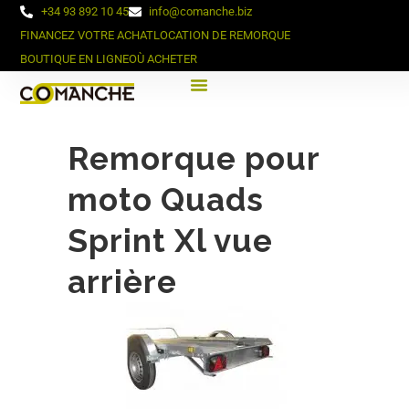
+34 93 892 10 45
info@comanche.biz
FINANCEZ VOTRE ACHAT
LOCATION DE REMORQUE
BOUTIQUE EN LIGNE
OÙ ACHETER
Remorque pour
moto Quads
Sprint Xl vue
arrière