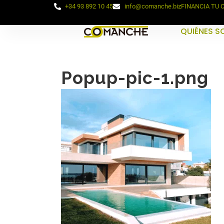
+34 93 892 10 45
info@comanche.biz
FINANCIA TU
QUIÉNES 
Popup-pic-1.png