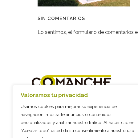
SIN COMENTARIOS
Lo sentimos, el formulario de comentarios 
+34 93 892 10 45
Valoramos tu privacidad
info@comanche.biz
Usamos cookies para mejorar su experiencia de
C/ Sis, 9, 08794 Les Cabanyes,
navegación, mostrarle anuncios o contenidos
Barcelona
personalizados y analizar nuestro tráfico. Al hacer clic en
“Aceptar todo” usted da su consentimiento a nuestro uso