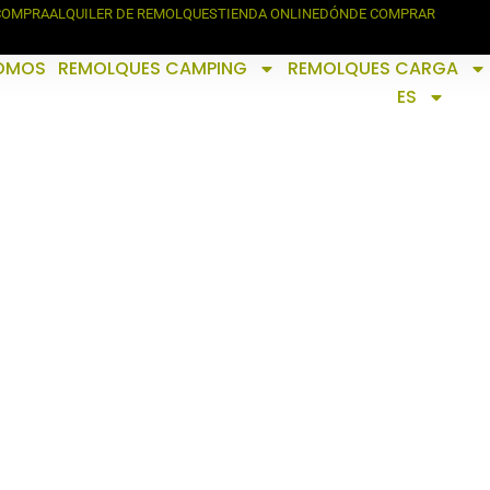
 COMPRA
ALQUILER DE REMOLQUES
TIENDA ONLINE
DÓNDE COMPRAR
SOMOS
REMOLQUES CAMPING
REMOLQUES CARGA
ES