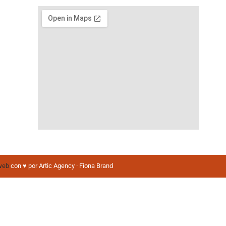
web
con ♥️ por Artic Agency · Fiona Brand