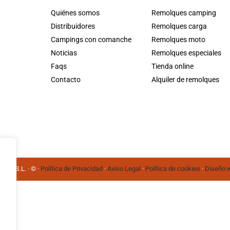
Quiénes somos
Remolques camping
Distribuidores
Remolques carga
Campings con comanche
Remolques moto
Noticias
Remolques especiales
Faqs
Tienda online
Contacto
Alquiler de remolques
, S.L. · © ·
Política de Privacidad
·
Aviso Legal
·
Política de cookies
·
Diseño 