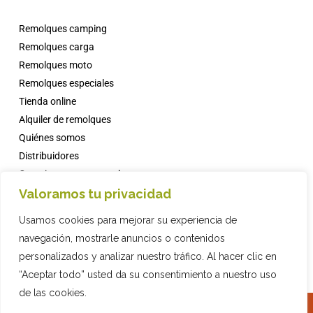
Remolques camping
Remolques carga
Remolques moto
Remolques especiales
Tienda online
Alquiler de remolques
Quiénes somos
Distribuidores
Campings con comanche
Valoramos tu privacidad
Noticias
Faqs
Usamos cookies para mejorar su experiencia de
Contacto
navegación, mostrarle anuncios o contenidos
personalizados y analizar nuestro tráfico. Al hacer clic en
“Aceptar todo” usted da su consentimiento a nuestro uso
de las cookies.
2019 COMPAÑIA INDUSTRIAL REMOLQUES, S.L. · © ·
Política de Privacidad
·