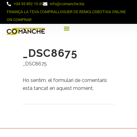
+34 93 892 10 45
info@comanche.biz
FINANÇA LA TEVA COMPRA
LLOGUER DE REMOLCS
BOTIGA ONLINE
ON COMPRAR
_DSC8675
_DSC8675
Ho sentim, el formulari de comentaris
està tancat en aquest moment.