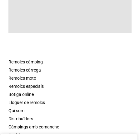
Remolcs càmping
Remolcs càrrega
Remolcs moto
Remolcs especials
Botiga online
Lloguer de remolcs
Qui som
Distribuïdors
Càmpings amb comanche
Notícies