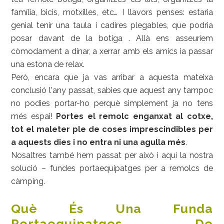
família, bicis, motxilles, etc… I llavors penses: estaria
genial tenir una taula i cadires plegables, que podria
posar davant de la botiga . Allà ens asseuríem
còmodament a dinar, a xerrar amb els amics ia passar
una estona de relax.
Però, encara que ja vas arribar a aquesta mateixa
conclusió l'any passat, sabies que aquest any tampoc
no podies portar-ho perquè simplement ja no tens
més espai!
Portes el remolc enganxat al cotxe,
tot el maleter ple de coses imprescindibles per
a aquests dies i no entra ni una agulla més
.
Nosaltres també hem passat per això i aquí la nostra
solució – fundes portaequipatges per a remolcs de
càmping.
Què És Una Funda
Portaequipatges De