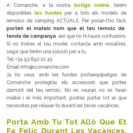
A Comanche, a la nostra
botiga online
, tenim
disponibles
les fundes
per a tots els models de
remolcs de càmping ACTUALS. Per posar-t'ho fàcil,
porten el mateix nom que el teu remolc de
tenda de campanya
, així que no hi haurà confusions.
Si no trobes el teu model, contacta amb nosaltres,
segur que tenim una solució per a tu.
Tel:
+34 93 892 10 45
Email: info@rcomanche.com
Ja ho veus, amb les fundes portaequipatges de
Comanche protegiràs els accessoris que portes
damunt del teu remolc. No es veuran, no es faran
malbé i el més important, podràs portar tot el que
necessites per relaxar-te durant les teves vacances.
Porta Amb Tu Tot Allò Que Et
Fa Feliç Durant Les Vacances.