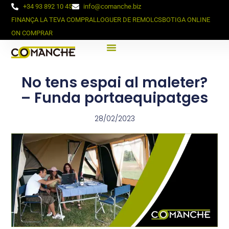
+34 93 892 10 45
info@comanche.biz
FINANÇA LA TEVA COMPRA
LLOGUER DE REMOLCS
BOTIGA ONLINE
ON COMPRAR
No tens espai al maleter?
– Funda portaequipatges
28/02/2023