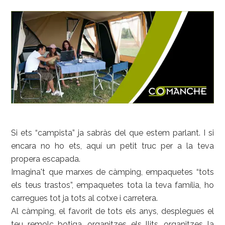
Si ets “campista” ja sabràs del que estem parlant. I si
encara no ho ets, aquí un petit truc per a la teva
propera escapada.
Imagina't que marxes de càmping, empaquetes “tots
els teus trastos”, empaquetes tota la teva família, ho
carregues tot ja tots al cotxe i carretera.
Al càmping, el favorit de tots els anys, desplegues el
teu remolc botiga, organitzes els llits, organitzes la