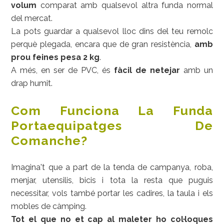
volum
comparat amb qualsevol altra funda normal
del mercat.
La pots guardar a qualsevol lloc dins del teu remolc
perquè plegada, encara que de gran resistència,
amb
prou feines pesa 2 kg
.
A més, en ser de PVC, és
fàcil de netejar
amb un
drap humit.
Com Funciona La Funda
Portaequipatges De
Comanche?
Imagina't que a part de la tenda de campanya, roba,
menjar, utensilis, bicis i tota la resta que puguis
necessitar, vols també portar les cadires, la taula i els
mobles de càmping.
Tot el que no et cap al maleter ho col·loques