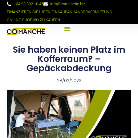
+34 93 892 10 45
info@comanche.biz
FINANZIEREN SIE IHREN EINKAUF
ANHÄNGERVERMIETUNG
ONLINE-SHOP
WO ZU KAUFEN
Sie haben keinen Platz im
Kofferraum? –
Gepäckabdeckung
28/02/2023