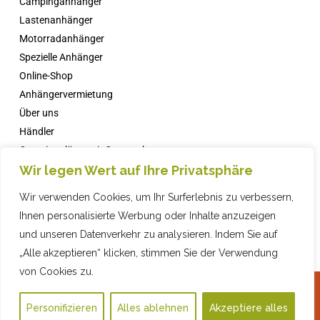
Campinganhänger
Lastenanhänger
Motorradanhänger
Spezielle Anhänger
Online-Shop
Anhängervermietung
Über uns
Händler
Campingplätze mit Comanche
Wir legen Wert auf Ihre Privatsphäre
Nachricht
FAQs
Wir verwenden Cookies, um Ihr Surferlebnis zu verbessern,
Kontakt
Ihnen personalisierte Werbung oder Inhalte anzuzeigen
und unseren Datenverkehr zu analysieren. Indem Sie auf
„Alle akzeptieren“ klicken, stimmen Sie der Verwendung
von Cookies zu.
2019 COMPAÑIA INDUSTRIAL REMOLQUES, SL · © ·
Datenschutzrichtlinie
·
Online-Shop
Rechtliche Warnung
·
Cookie-Richtlinie
·
Web-Design
mit ♥️ von Artic Agency ·
Personifizieren
Alles ablehnen
Akzeptiere alles