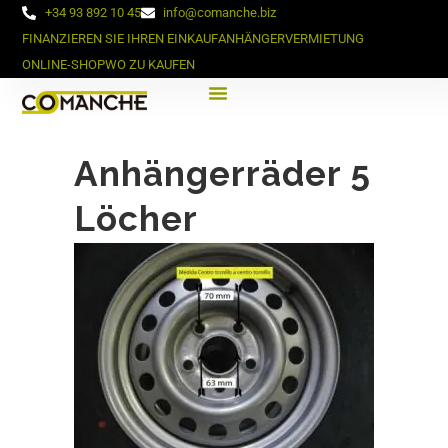
+34 93 892 10 45
info@comanche.biz
FINANZIEREN SIE IHREN EINKAUF
ANHÄNGERVERMIETUNG
ONLINE-SHOP
WO ZU KAUFEN
Anhängerräder 5
Löcher