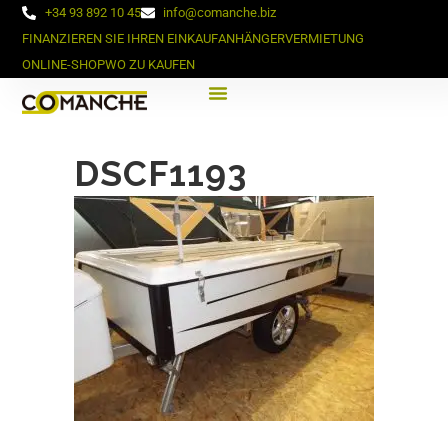
+34 93 892 10 45
info@comanche.biz
FINANZIEREN SIE IHREN EINKAUF
ANHÄNGERVERMIETUNG
ONLINE-SHOP
WO ZU KAUFEN
DSCF1193