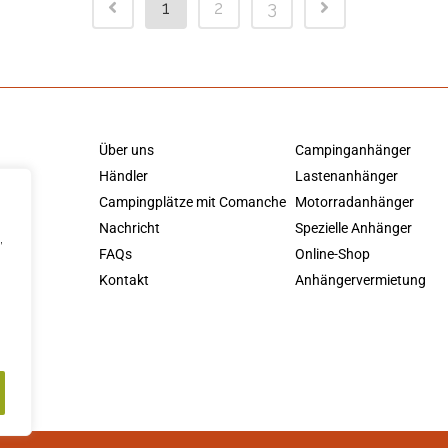
1
2
3
Über uns
Campinganhänger
Händler
Lastenanhänger
Campingplätze mit Comanche
Motorradanhänger
Nachricht
Spezielle Anhänger
,
FAQs
Online-Shop
Kontakt
Anhängervermietung