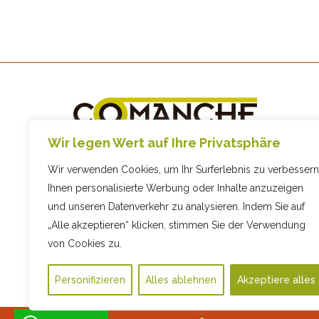
+34 93 892 10 45
Wir legen Wert auf Ihre Privatsphäre
info@comanche.biz
Wir verwenden Cookies, um Ihr Surferlebnis zu verbessern
C/ Sis, 9, 08794 Les Cabanyes,
Ihnen personalisierte Werbung oder Inhalte anzuzeigen
Barcelona
und unseren Datenverkehr zu analysieren. Indem Sie auf
„Alle akzeptieren“ klicken, stimmen Sie der Verwendung
von Cookies zu.
Personifizieren
Alles ablehnen
Akzeptiere alles