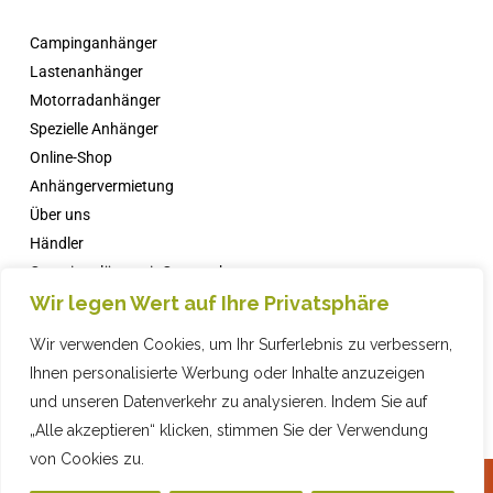
Campinganhänger
Lastenanhänger
Motorradanhänger
Spezielle Anhänger
Online-Shop
Anhängervermietung
Über uns
Händler
Campingplätze mit Comanche
Wir legen Wert auf Ihre Privatsphäre
Nachricht
FAQs
Wir verwenden Cookies, um Ihr Surferlebnis zu verbessern,
Kontakt
Ihnen personalisierte Werbung oder Inhalte anzuzeigen
und unseren Datenverkehr zu analysieren. Indem Sie auf
„Alle akzeptieren“ klicken, stimmen Sie der Verwendung
von Cookies zu.
2019 COMPAÑIA INDUSTRIAL REMOLQUES, SL · © ·
Datenschutzrichtlinie
·