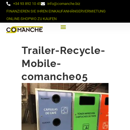
+34 93 892 10 45
info@comanche.biz
FINANZIEREN SIE IHREN EINKAUF
ANHÄNGERVERMIETUNG
ONLINE-SHOP
WO ZU KAUFEN
Trailer-Recycle-
Mobile-
comanche05