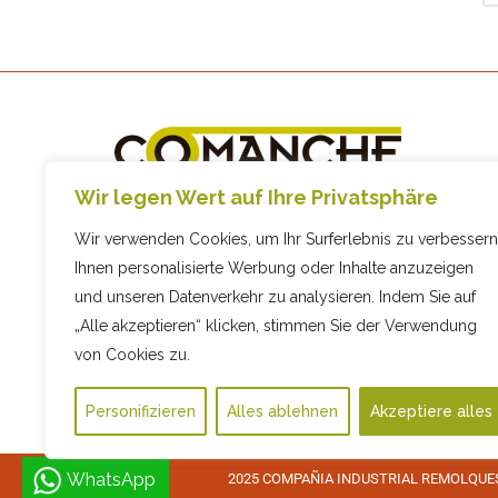
+34 93 892 10 45
Wir legen Wert auf Ihre Privatsphäre
info@comanche.biz
Wir verwenden Cookies, um Ihr Surferlebnis zu verbessern
C/ Sis, 9, 08794 Les Cabanyes,
Ihnen personalisierte Werbung oder Inhalte anzuzeigen
Barcelona
und unseren Datenverkehr zu analysieren. Indem Sie auf
„Alle akzeptieren“ klicken, stimmen Sie der Verwendung
von Cookies zu.
Personifizieren
Alles ablehnen
Akzeptiere alles
WhatsApp
2025 COMPAÑIA INDUSTRIAL REMOLQUES, 