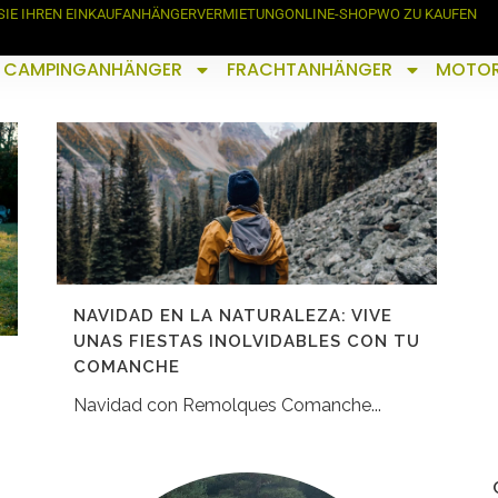
SIE IHREN EINKAUF
ANHÄNGERVERMIETUNG
ONLINE-SHOP
WO ZU KAUFEN
CAMPINGANHÄNGER
FRACHTANHÄNGER
MOTO
NAVIDAD EN LA NATURALEZA: VIVE
UNAS FIESTAS INOLVIDABLES CON TU
COMANCHE
Navidad con Remolques Comanche...