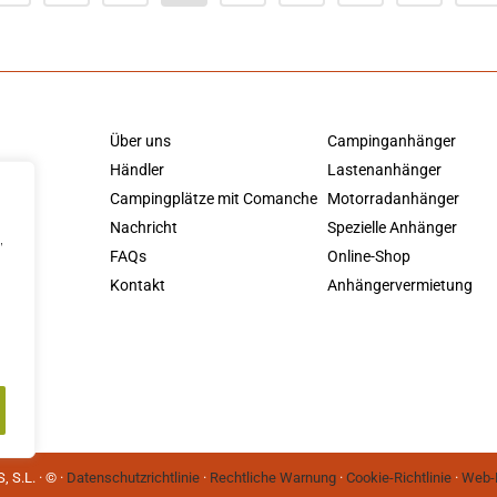
Über uns
Campinganhänger
Händler
Lastenanhänger
Campingplätze mit Comanche
Motorradanhänger
Nachricht
Spezielle Anhänger
,
FAQs
Online-Shop
Kontakt
Anhängervermietung
S.L. · © ·
Datenschutzrichtlinie
·
Rechtliche Warnung
·
Cookie-Richtlinie
·
Web-