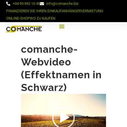
+34 93 892 10 45
info@comanche.biz
FINANZIEREN SIE IHREN EINKAUF
ANHÄNGERVERMIETUNG
ONLINE-SHOP
WO ZU KAUFEN
comanche-
Webvideo
(Effektnamen in
Schwarz)
Video-
Player