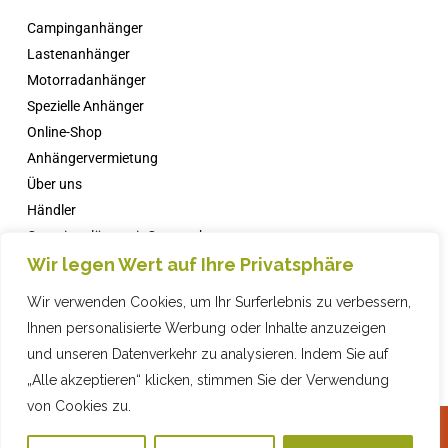
Campinganhänger
Lastenanhänger
Motorradanhänger
Spezielle Anhänger
Online-Shop
Anhängervermietung
Über uns
Händler
Campingplätze mit Comanche
Wir legen Wert auf Ihre Privatsphäre
Nachricht
FAQs
Wir verwenden Cookies, um Ihr Surferlebnis zu verbessern,
Kontakt
Ihnen personalisierte Werbung oder Inhalte anzuzeigen
und unseren Datenverkehr zu analysieren. Indem Sie auf
„Alle akzeptieren“ klicken, stimmen Sie der Verwendung
von Cookies zu.
2024 COMPAÑIA INDUSTRIAL REMOLQUES, SL · © ·
Datenschutzrichtlinie
·