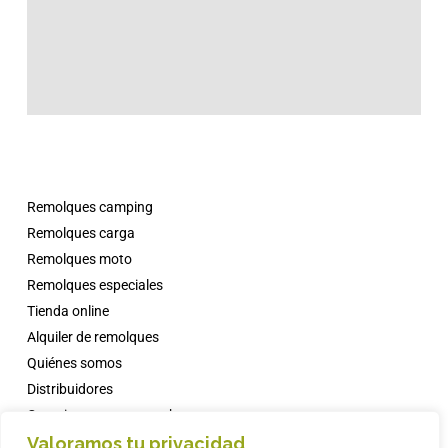
Remolques camping
Remolques carga
Remolques moto
Remolques especiales
Tienda online
Alquiler de remolques
Quiénes somos
Distribuidores
Campings con comanche
Valoramos tu privacidad
Noticias